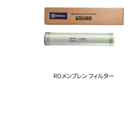
RO
メ
ン
ブ
レ
ン