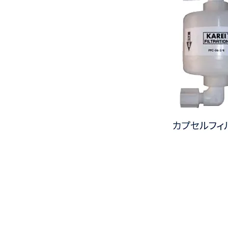
カ
プ
セ
ル
フ
ィ