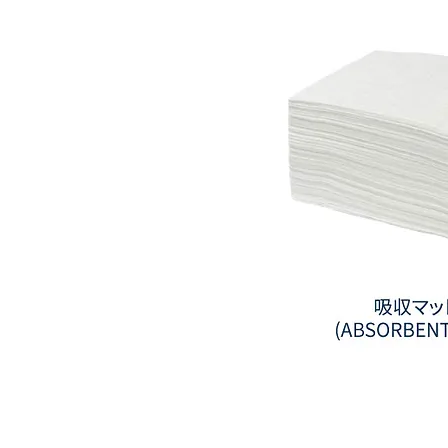
ル
タ
ー
吸