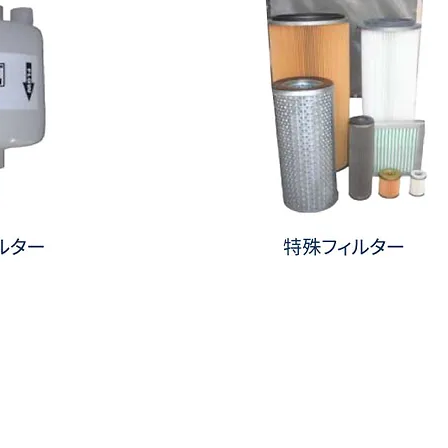
特
殊
フ
ィ
ル
タ