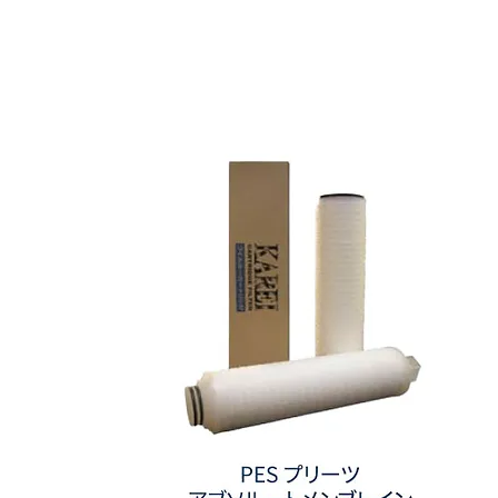
ポ
リ
プ
ロ
ピ
レ
ン
プ
リ
ー
ツ
フ
ィ
ル
タ
ー