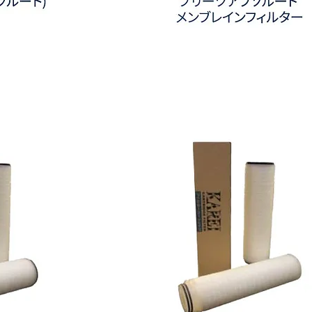
ポ
リ
プ
ロ
ピ
レ
ン
プ
リ
ー
ツ
ア
ブ
ソ
ル
ー
ト
メ
ン
ブ
レ
イ
ン
フ
ィ