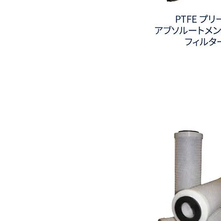
PTFE
プ
リ
ー
ツ
ア
ブ
ソ
ル
ー
ト
メ
ン
ブ
レ
イ
ン
フ
ィ
ル
タ