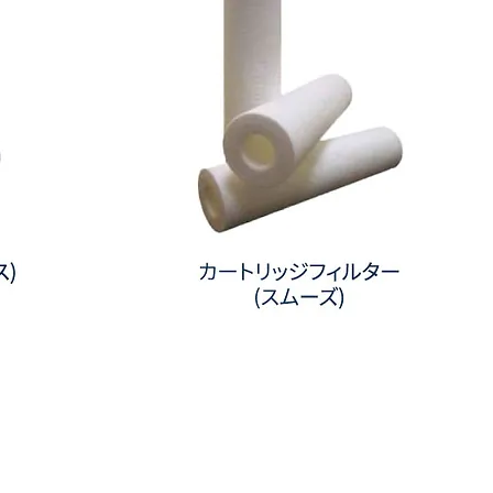
カ
ー
ト
リ
ッ
ジ