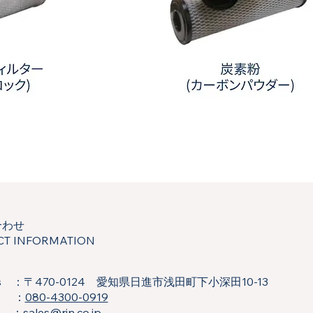
ー
炭
素
粉
(カ
ー
ボ
ン
合わせ
パ
ウ
CT INFORMATION
ダ
ー)
ss ：〒470-0124 愛知県日進市浅田町下小深田10-13
 ：
080-4300-0919
l ：
sales@rjn.co.jp