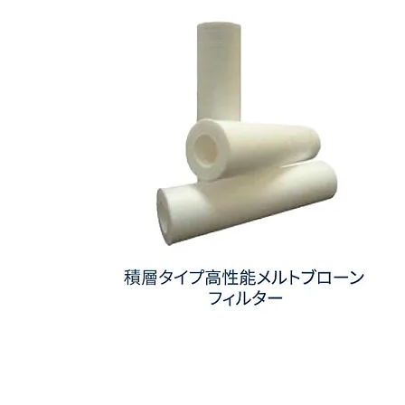
フ
ィ
ル
タ
ー
(ス
ム
ー
ズ)
積