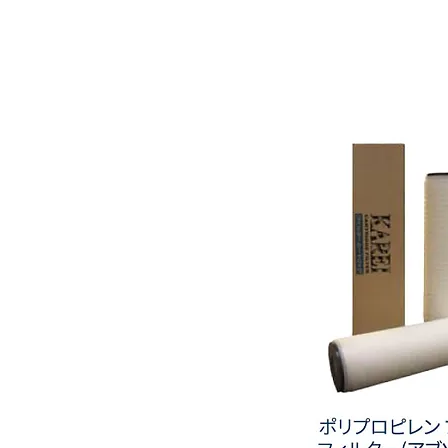
積
層
タ
イ
プ
高
性
能
メ
ル
ト
ブ
ロ
ー
ン
フ
ィ
ル
タ
ー