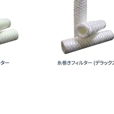
糸
巻
き
フ
ィ
ル