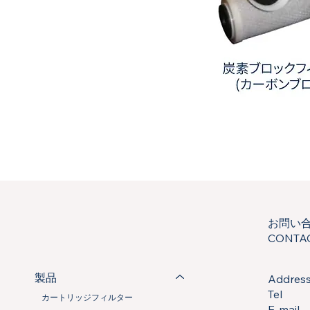
ー
炭
素
ブ
ロ
ッ
ク
フ
お問い
ィ
ル
CONTA
タ
ー
(カ
ー
製品
Addre
ボ
Tel
ン
カートリッジフィルター
ブ
E-mai