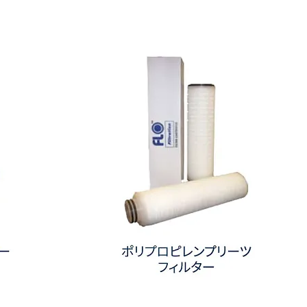
層
タ
イ
プ
高
性
能
メ
ル
ト
ブ
ロ
ー
ン
フ
ィ
ル
タ
ー