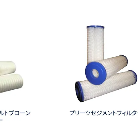
性
能
メ
ル
ト
ブ
ロ
ー
ン
フ
ィ
ル
タ
ー