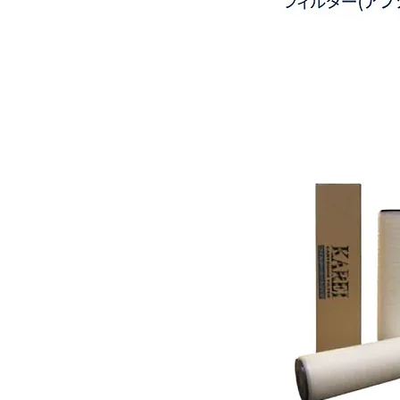
ポ
リ
プ
ロ
ピ
レ
ン
プ
リ
ー
ツ
フ
ィ
ル
タ
ー
(ア
ブ
ソ
ル
ー
ト)