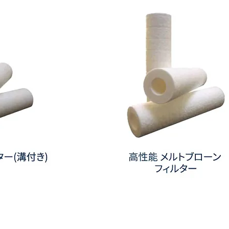
タ
ー
(デ
ラ
ッ
ク
ス)
高