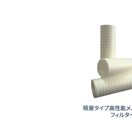
ー
ト
リ
ッ
ジ
フ
ィ
ル
タ
ー
(溝
付
き)