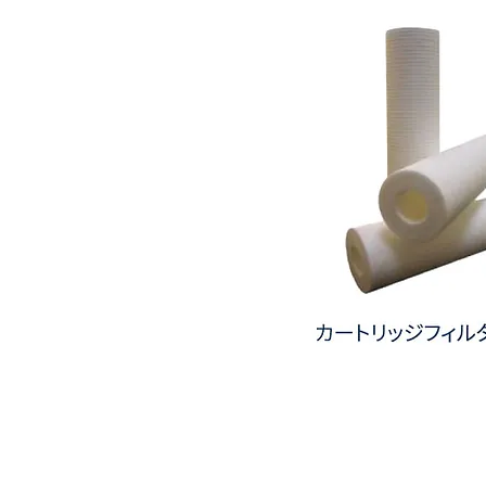
タ
ー
カ