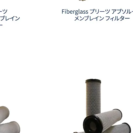
ル
タ
ー
Fiberglass
プ
リ
ー
ツ
ア
ブ
ソ
ル
ー
ト
メ
ン
ブ
レ
イ
ン
フ
ィ
ル
タ