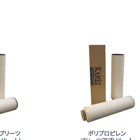
プ
リ
ー
ツ
セ
ジ
メ
ン
ト
フ
ィ
ル
タ
ー