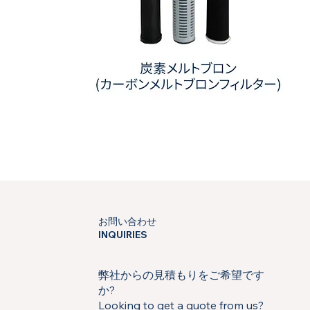
炭
素
メ
ル
ト
ブ
ロ
お問い合わせ
ン
INQUIRIES
(カ
ー
ボ
ン
弊社からの見積もりをご希望です
メ
ル
か?
ト
ブ
Looking to get a quote from us?