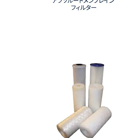
PES
プ
リ
ー
ツ
ア
ブ
ソ
ル
ー
ト
メ
ン
ブ
レ
イ
ン
フ
ィ
ル
タ
ー