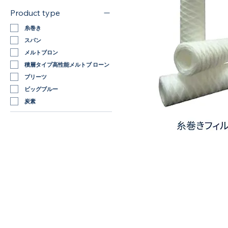
Product type
糸巻き
スパン
メルトブロン
積層タイプ高性能メルトブ ローン
プリーツ
ビッグブルー
炭素
糸
巻
き
フ
ィ
ル