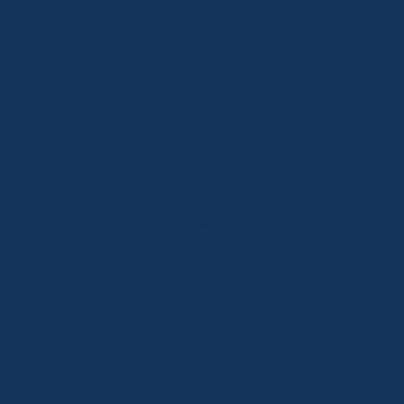
お問い合わせ
CONTACT INFORMATION
Address ：〒470-0124 愛知県日進市浅田町下小深
田10-13
Tel ：
080-4300-0919
E-mail ：
sales@rjn.co.jp