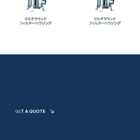
マ
マ
ル
ル
チ
チ
ラ
ラ
ウ
ウ
ン
お問い合わせ
ン
ド
ド
INQUIRIES
フ
フ
ィ
ィ
ル
ル
弊社からの見積もりをご希望ですか?
タ
タ
製品
ー
ー
Looking to get a quote from us?
ハ
ハ
顧客業種別
ウ
ウ
ジ
ジ
ン
ン
GET A QUOTE
会社概要
グ
グ
お問い合わせ