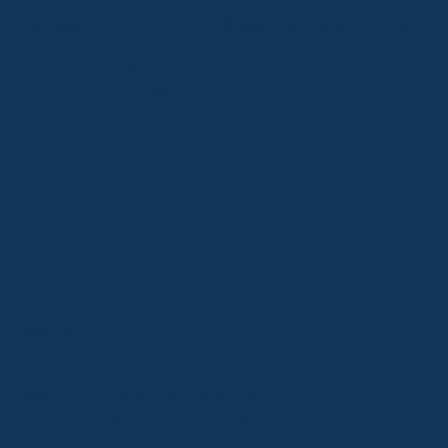
Address ：〒470-0124 愛知県日進市浅田町下小深
田10-13
Tel ：
080-4300-0919
E-mail ：
sales@rjn.co.jp
お問い合わせ
INQUIRIES
弊社からの見積もりをご希望ですか?
Looking to get a quote from us?