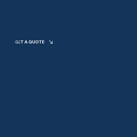
INQUIRIES
弊社からの見積もりをご希望ですか?
製品
Looking to get a quote from us?
顧客業種別
GET A QUOTE
会社概要
お問い合わせ
お問い合わせ
CONTACT INFORMATION